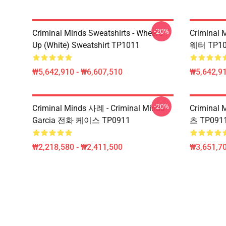
-20%
Criminal Minds Sweatshirts - Wheel's
Crimina
Up (White) Sweatshirt TP1011
웨터 TP1
₩5,642,910 - ₩6,607,510
₩5,642,91
-20%
Criminal Minds 사례 - Criminal Minds -
Criminal
Garcia 전화 케이스 TP0911
츠 TP09
₩2,218,580 - ₩2,411,500
₩3,651,70