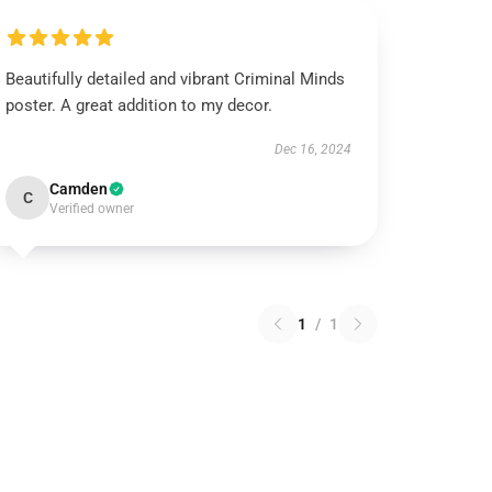
Beautifully detailed and vibrant Criminal Minds
poster. A great addition to my decor.
Dec 16, 2024
Camden
C
Verified owner
1
/
1