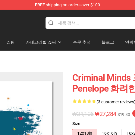
FREE
shipping on orders over $100
dise Store
쇼핑
카테고리별 쇼핑
주문 추적
블로그
연락
Criminal Minds
Penelope 화려
(3 customer reviews
₩34,106
₩27,284
$19.80
Size
12x18in
16x16in
16x