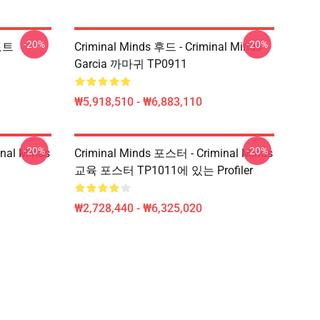
-20%
-20%
 토트
Criminal Minds 후드 - Criminal Minds -
Garcia 까마귀 TP0911
₩5,918,510 - ₩6,883,110
-20%
-20%
nal Minds
Criminal Minds 포스터 - Criminal Minds
교육 포스터 TP1011에 있는 Profiler
₩2,728,440 - ₩6,325,020