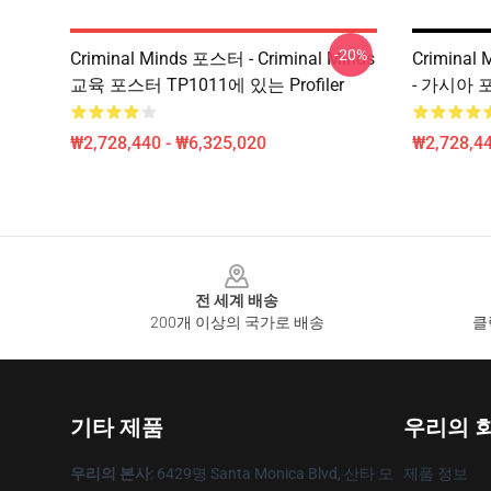
-20%
Criminal Minds 포스터 - Criminal Minds
Criminal 
교육 포스터 TP1011에 있는 Profiler
- 가시아 
₩2,728,440 - ₩6,325,020
₩2,728,44
Footer
전 세계 배송
200개 이상의 국가로 배송
클
기타 제품
우리의 
우리의 본사
: 6429명 Santa Monica Blvd, 산타 모
제품 정보