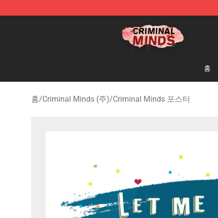
Criminal Minds Shop - Official Criminal Minds Merchan
홈
홈
/
Criminal Minds (주)
/
Criminal Minds 포스터