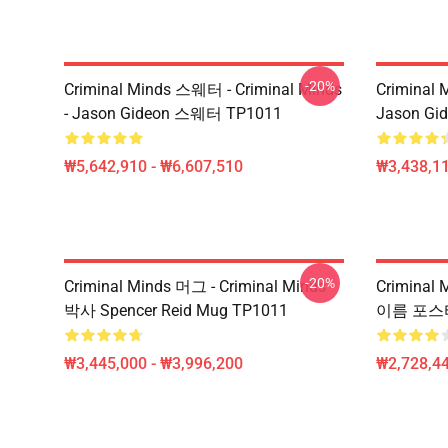
-20%
Criminal Minds 스웨터 - Criminal Minds
Criminal 
- Jason Gideon 스웨터 TP1011
Jason Gi
₩5,642,910 - ₩6,607,510
₩3,438,11
-20%
Criminal Minds 머그 - Criminal Minds -
Criminal 
박사 Spencer Reid Mug TP1011
이름 포스터
₩3,445,000 - ₩3,996,200
₩2,728,44