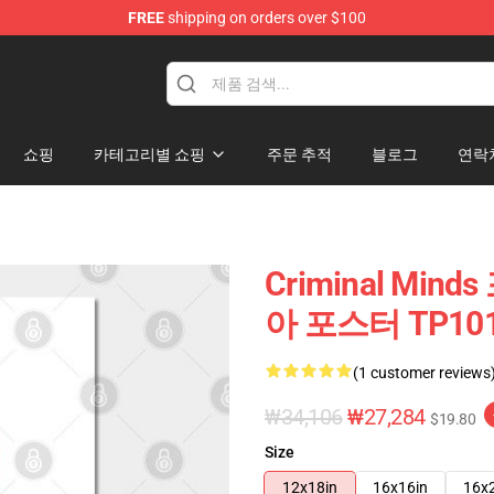
FREE
shipping on orders over $100
dise Store
쇼핑
카테고리별 쇼핑
주문 추적
블로그
연락
Criminal Minds
아 포스터 TP10
(1 customer reviews
₩34,106
₩27,284
$19.80
Size
12x18in
16x16in
16x