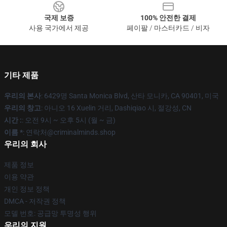
국제 보증
100% 안전한 결제
사용 국가에서 제공
페이팔 / 마스터카드 / 비자
기타 제품
우리의 본사
: 6429명 Santa Monica Blvd, 산타 모니카, CA 90401, 미국
우리의 창고
: 아니오 16 Xuelin 거리, Dashiqiao 시, 절강성, CN
시간 :
: 오전 9시 ~ 오후 5시 (월 ~ 금)
이름 *
: 연락처@criminalminds.shop
우리의 회사
제품 정보
이용 약관
개인 정보 정책
DMCA - 저작권 정책
모델 번호: 공급망 투명성 행위
우리의 지원