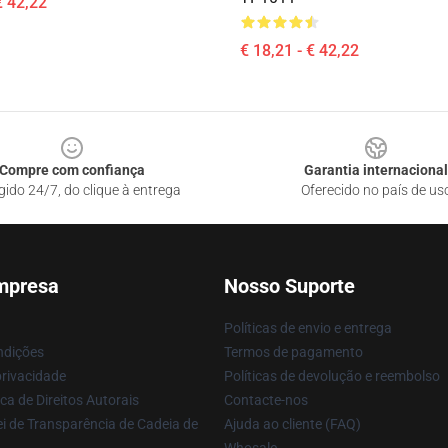
€ 42,22
€ 18,21 - € 42,22
Compre com confiança
Garantia internacional
gido 24/7, do clique à entrega
Oferecido no país de us
mpresa
Nosso Suporte
Políticas de envio e entrega
ndições
Termos de pagamento
privacidade
Políticas de devolução e reembolso
ca de Direitos Autorais
Contacte-nos
i de Transparência de Cadeia de
Ajuda ao cliente (FAQ)