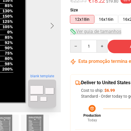
€22.77
€18.22
-20%
$19.80
Size
12x18in
16x16in
16x
Ver guia de tamanhos
Quantity
Esta promoção termina
blank template
Deliver to United States
Cost to ship:
$6.99
Standard - Order today to g
Production
Today