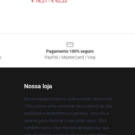
€ 18,21 - € 42,22
Pagamento 100% seguro
o
PayPal / MasterCard / Visa
Nossa loja
Nossa equipe projetou cada produto disponível.
Oferecemos uma variedade de produtos de alta
qualidade e lindamente projetados. Isto não é
apenas para mostrar o seu estilo único. Mas
também como uma maneira de expressar sua