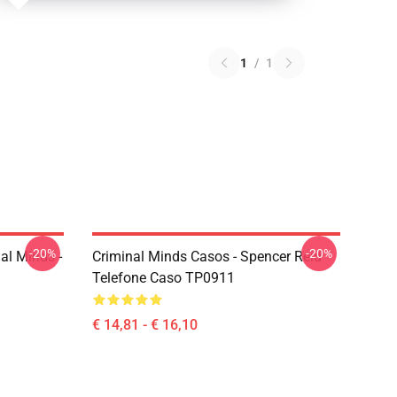
1
/
1
-20%
-20%
al Minds -
Criminal Minds Casos - Spencer Reid
Telefone Caso TP0911
€ 14,81 - € 16,10