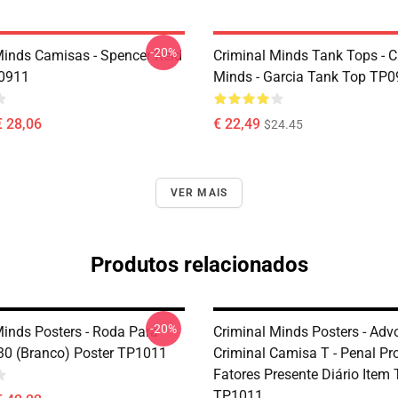
-20%
Minds Camisas - Spencer Reid
Criminal Minds Tank Tops - C
P0911
Minds - Garcia Tank Top TP
€ 28,06
€ 22,49
$24.45
VER MAIS
Produtos relacionados
-20%
Minds Posters - Roda Para
Criminal Minds Posters - Ad
0 (branco) Poster TP1011
Criminal Camisa T - Penal Pr
Fatores Presente Diário Item 
TP1011