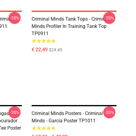
-20%
-20%
riminal
Criminal Minds Tank Tops - Criminal
0911
Minds Profiler In Training Tank Top
TP0911
€ 22,49
$24.45
-20%
-20%
vogado
Criminal Minds Posters - Criminal
ocurador
Minds - Garcia Poster TP1011
Tee Poster