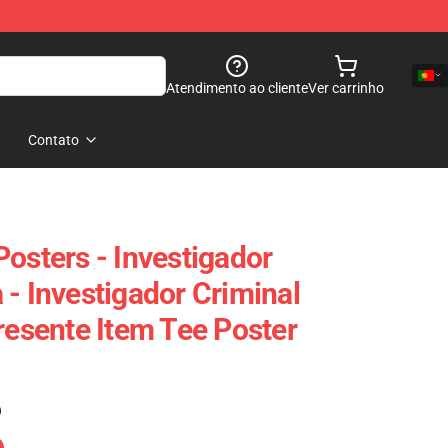
Atendimento ao cliente
Ver carrinho
Contato
osters - Investigador
 - Investigador Criminal
resente Item Tee Poster
)