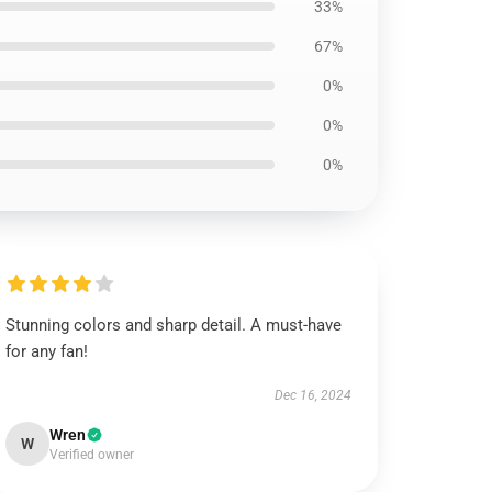
33%
67%
0%
0%
0%
Stunning colors and sharp detail. A must-have
for any fan!
Dec 16, 2024
Wren
W
Verified owner