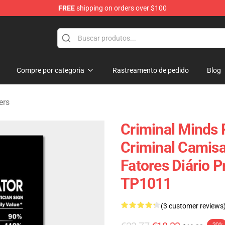
FREE
shipping on orders over $100
dise Store
Compre por categoria
Rastreamento de pedido
Blog
ers
Criminal Minds P
Criminal Camisa
Fatores Diário P
TP1011
(3 customer reviews