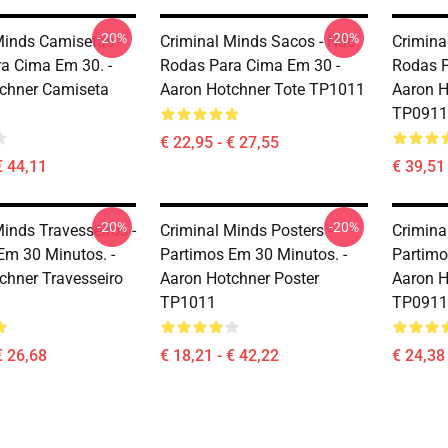
-20%
-20%
Minds Camisetas -
Criminal Minds Sacos - Não.
Crimina
a Cima Em 30. -
Rodas Para Cima Em 30 -
Rodas P
chner Camiseta
Aaron Hotchner Tote TP1011
Aaron H
TP0911
€ 22,95 - € 27,55
€ 44,11
€ 39,51 
-20%
-20%
inds Travesseiros -
Criminal Minds Posters -
Crimina
Em 30 Minutos. -
Partimos Em 30 Minutos. -
Partimo
chner Travesseiro
Aaron Hotchner Poster
Aaron H
TP1011
TP0911
€ 26,68
€ 18,21 - € 42,22
€ 24,38 