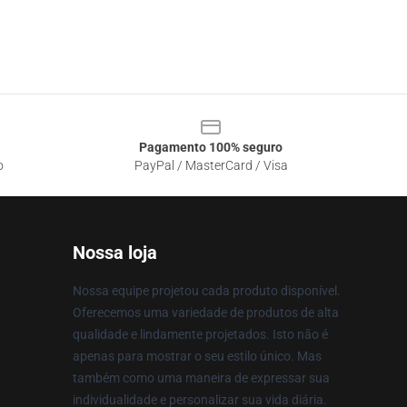
Pagamento 100% seguro
o
PayPal / MasterCard / Visa
Nossa loja
Nossa equipe projetou cada produto disponível.
Oferecemos uma variedade de produtos de alta
qualidade e lindamente projetados. Isto não é
apenas para mostrar o seu estilo único. Mas
também como uma maneira de expressar sua
individualidade e personalizar sua vida diária.