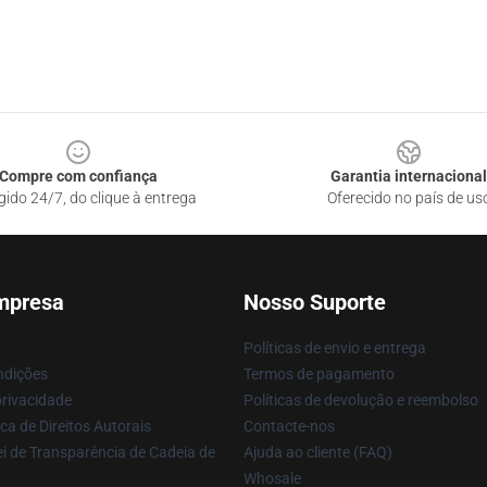
Compre com confiança
Garantia internacional
gido 24/7, do clique à entrega
Oferecido no país de us
mpresa
Nosso Suporte
Políticas de envio e entrega
ndições
Termos de pagamento
privacidade
Políticas de devolução e reembolso
ca de Direitos Autorais
Contacte-nos
i de Transparência de Cadeia de
Ajuda ao cliente (FAQ)
Whosale