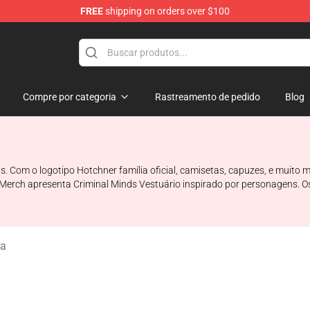
FREE
shipping on orders over $100
dise Store
Compre por categoria
Rastreamento de pedido
Blog
s. Com o logotipo Hotchner família oficial, camisetas, capuzes, e muito
 Merch apresenta Criminal Minds Vestuário inspirado por personagens. O
ha