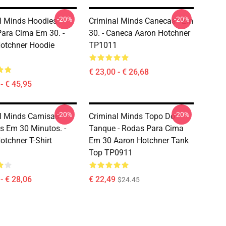
-20%
-20%
l Minds Hoodies -
Criminal Minds Canecas - Em
ara Cima Em 30. -
30. - Caneca Aaron Hotchner
otchner Hoodie
TP1011
€ 23,00 - € 26,68
- € 45,95
-20%
-20%
l Minds Camisas -
Criminal Minds Topo Do
s Em 30 Minutos. -
Tanque - Rodas Para Cima
otchner T-Shirt
Em 30 Aaron Hotchner Tank
Top TP0911
- € 28,06
€ 22,49
$24.45