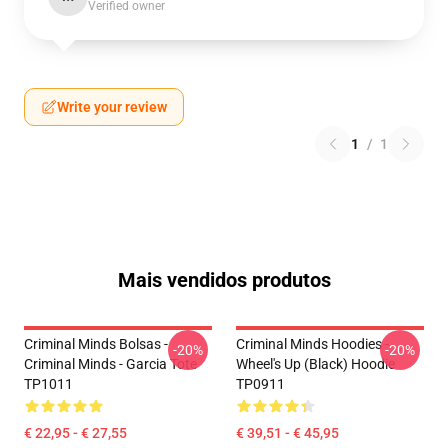
Verified owner
Write your review
1
/
1
Mais vendidos produtos
Criminal Minds Bolsas -
Criminal Minds Hoodies -
-20%
-20%
Criminal Minds - Garcia Tote
Wheel's Up (Black) Hoodie
TP1011
TP0911
€ 22,95 - € 27,55
€ 39,51 - € 45,95