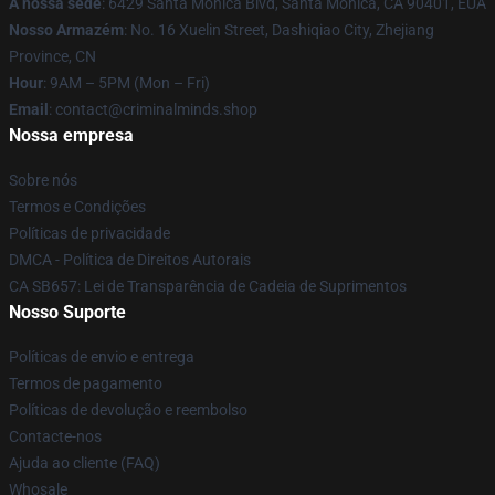
A nossa sede
: 6429 Santa Monica Blvd, Santa Monica, CA 90401, EUA
Nosso Armazém
: No. 16 Xuelin Street, Dashiqiao City, Zhejiang
Province, CN
Hour
: 9AM – 5PM (Mon – Fri)
Email
: contact@criminalminds.shop
Nossa empresa
Sobre nós
Termos e Condições
Políticas de privacidade
DMCA - Política de Direitos Autorais
CA SB657: Lei de Transparência de Cadeia de Suprimentos
Nosso Suporte
Políticas de envio e entrega
Termos de pagamento
Políticas de devolução e reembolso
Contacte-nos
Ajuda ao cliente (FAQ)
Whosale