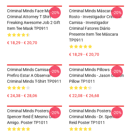
Criminal Minds Face Masks -
Criminal Minds Máscaras
-20%
-20%
Criminal Attorney T Shirt -
Rosto - Investigador Criminal
Freaking Awesome Job 2 Gift
Camisa - Investigador
Item Tee Mask TP0911
Criminal Fatores Diário
Presente Item Tee Máscara
TP0911
€ 18,29 - € 20,70
€ 18,29 - € 20,70
Criminal Minds Camisas -
Criminal Minds Pillows -
-20%
-20%
Prefiro Estar A Observar
Criminal Minds - Jason Gideon
Criminal Minds T-Shirt TP0911
Pillow TP1011
€ 24,38 - € 28,06
€ 22,08 - € 26,68
Criminal Minds Posters - Dr.
Criminal Minds Posters -
-20%
-20%
Spencer Reid É Mesmo Um
Criminal Minds - Dr. Spencer
Amigo. Poster TP1011
Reid Poster TP1011