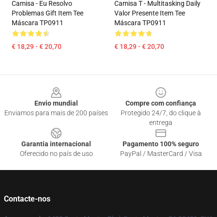
Camisa - Eu Resolvo
Camisa T - Multitasking Daily
Problemas Gift Item Tee
Valor Presente Item Tee
Máscara TP0911
Máscara TP0911
€ 18,29 - € 20,70
€ 18,29 - € 20,70
Footer
Envio mundial
Compre com confiança
Enviamos para mais de 200 países
Protegido 24/7, do clique à
entrega
Garantia internacional
Pagamento 100% seguro
Oferecido no país de uso
PayPal / MasterCard / Visa
Contacte-nos