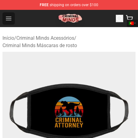
FREE
shipping on orders over $100
Criminal Minds Shop - Official Criminal Minds Merchandi
Open menu
Início
/
Criminal Minds Acessórios
/
Criminal Minds Máscaras de rosto