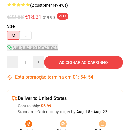
(2 customer reviews)
€22.88
€18.31
-20%
$19.90
Size
M
L
Ver guia de tamanhos
Quantity
ADICIONAR AO CARRINHO
Esta promoção termina em
01
:
54
:
54
Deliver to United States
Cost to ship:
$6.99
Standard - Order today to get by
Aug. 15 - Aug. 22