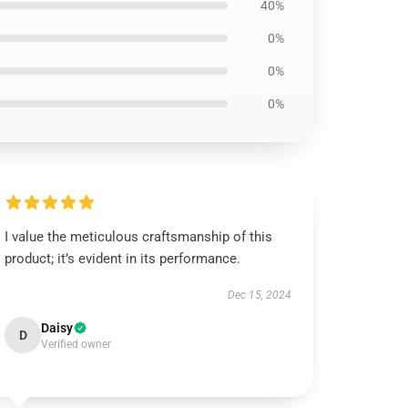
40%
0%
0%
0%
I value the meticulous craftsmanship of this
product; it’s evident in its performance.
Dec 15, 2024
Daisy
D
Verified owner