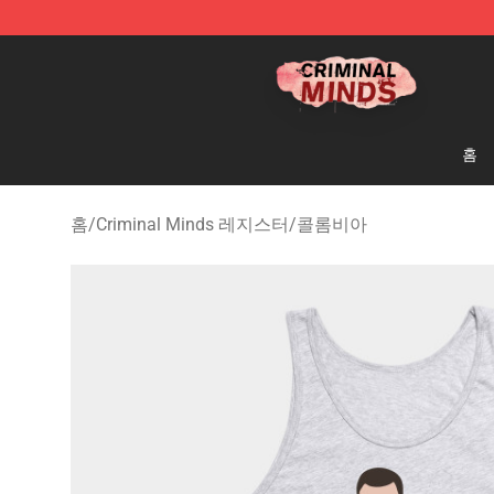
Criminal Minds Shop - Official Criminal Minds Merchan
홈
홈
/
Criminal Minds 레지스터
/
콜롬비아