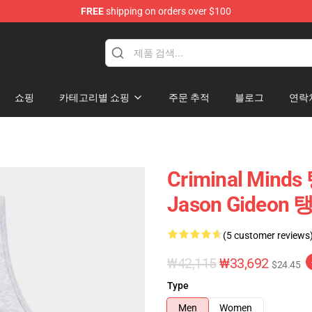
FREE
shipping on orders over $100
dise Store
쇼핑
카테고리별 쇼핑
주문 추적
블로그
연락
Criminal Minds 
Jason Gideon
(5 customer reviews
₩42,115
₩33,692
$24.45
Type
Men
Women