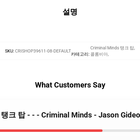
설명
Criminal Minds 탱크 탑
,
SKU
:
CRISHOP39611-08-DEFAULT
카테고리
:
콜롬비아
,
What Customers Say
ds 탱크 탑 - - - Criminal Minds - Jason 