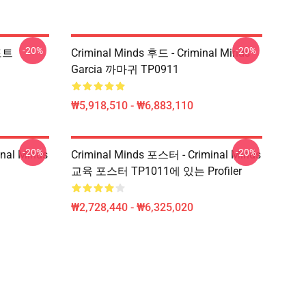
-20%
-20%
 토트
Criminal Minds 후드 - Criminal Minds -
Garcia 까마귀 TP0911
₩5,918,510 - ₩6,883,110
-20%
-20%
nal Minds
Criminal Minds 포스터 - Criminal Minds
교육 포스터 TP1011에 있는 Profiler
₩2,728,440 - ₩6,325,020