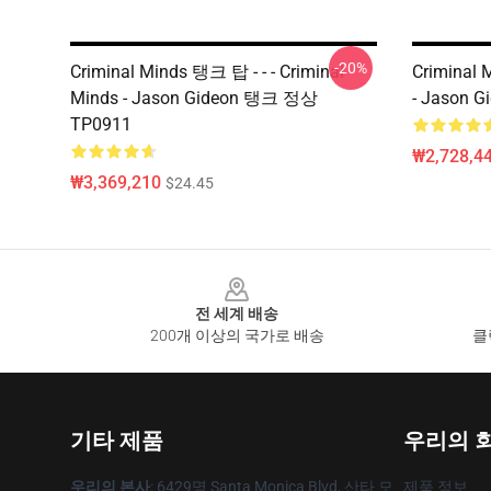
-20%
Criminal Minds 탱크 탑 - - - Criminal
Criminal 
Minds - Jason Gideon 탱크 정상
- Jason 
TP0911
₩2,728,44
₩3,369,210
$24.45
Footer
전 세계 배송
200개 이상의 국가로 배송
클
기타 제품
우리의 
우리의 본사
: 6429명 Santa Monica Blvd, 산타 모
제품 정보