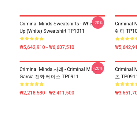
-20%
Criminal Minds Sweatshirts - Wheel's
Crimina
Up (White) Sweatshirt TP1011
웨터 TP1
₩5,642,910 - ₩6,607,510
₩5,642,91
-20%
Criminal Minds 사례 - Criminal Minds -
Criminal
Garcia 전화 케이스 TP0911
츠 TP09
₩2,218,580 - ₩2,411,500
₩3,651,70