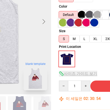
Color
Default
Size
S
M
L
XL
2X
Print Location
blank template
사이즈 가이드 보기
Quantity
이 세일은
02
:
30
:
53