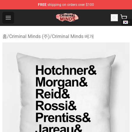
FREE
shipping on orders over $100
Criminal Minds Shop - Official Criminal Minds Merchandi
Open menu
홈
/
Criminal Minds (주)
/
Criminal Minds 베개