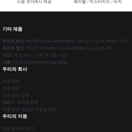
사용 국가에서 제공
페이팔 / 마스터카드 / 비자
기타 제품
우리의 본사
: 6429명 Santa Monica Blvd, 산타 모니카, CA 90401, 미국
우리의 창고
: 아니오 16 Xuelin 거리, Dashiqiao 시, 절강성, CN
시간 :
: 오전 9시 ~ 오후 5시 (월 ~ 금)
이름 *
: 연락처@criminalminds.shop
우리의 회사
제품 정보
이용 약관
개인 정보 정책
DMCA - 저작권 정책
모델 번호: 공급망 투명성 행위
우리의 지원
배송 및 배송 정책