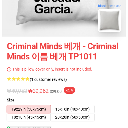
blank template
Criminal Minds 베개 - Criminal
Minds 이름 베개 TP1011
This is pillow cover only, insert is not included.
(1 customer reviews)
₩49,953
₩39,962
-20%
$29.00
Size
19x29in (50x75cm)
16x16in (40x40cm)
18x18in (45x45cm)
20x20in (50x50cm)