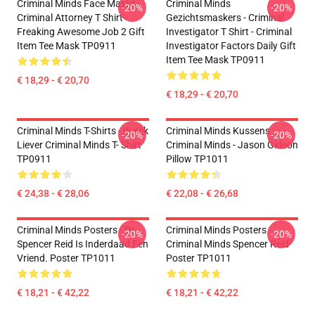
Criminal Minds Face Masks -
Criminal Minds
-20%
-20%
Criminal Attorney T Shirt -
Gezichtsmaskers - Criminal
Freaking Awesome Job 2 Gift
Investigator T Shirt - Criminal
Item Tee Mask TP0911
Investigator Factors Daily Gift
Item Tee Mask TP0911
€ 18,29 - € 20,70
€ 18,29 - € 20,70
Criminal Minds T-Shirts - Ik Kijk
Criminal Minds Kussens
-20%
-20%
Liever Criminal Minds T- Shirt
Criminal Minds - Jason Gideon
TP0911
Pillow TP1011
€ 24,38 - € 28,06
€ 22,08 - € 26,68
Criminal Minds Posters - Dr.
Criminal Minds Posters -
-20%
-20%
Spencer Reid Is Inderdaad Een
Criminal Minds Spencer Reid
Vriend. Poster TP1011
Poster TP1011
€ 18,21 - € 42,22
€ 18,21 - € 42,22