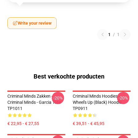
Write your review
1
/
1
Best verkochte producten
Criminal Minds Zakken -
Criminal Minds Hoodies -
-20%
-20%
Criminal Minds - Garcia Tote
Wheel's Up (Black) Hoodie
TP1011
TP0911
€ 22,95 - € 27,55
€ 39,51 - € 45,95