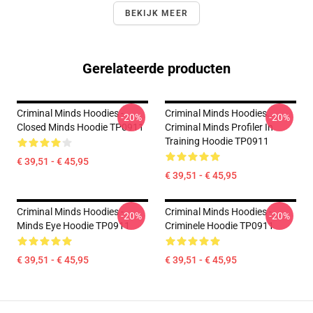
BEKIJK MEER
Gerelateerde producten
Criminal Minds Hoodies -
Criminal Minds Hoodies.
-20%
-20%
Closed Minds Hoodie TP0911
Criminal Minds Profiler In
Training Hoodie TP0911
€ 39,51 - € 45,95
€ 39,51 - € 45,95
Criminal Minds Hoodies -
Criminal Minds Hoodies -
-20%
-20%
Minds Eye Hoodie TP0911
Criminele Hoodie TP0911
€ 39,51 - € 45,95
€ 39,51 - € 45,95
Footer