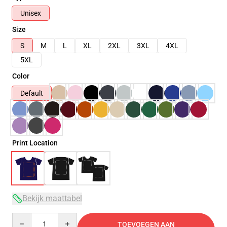
Unisex
Size
S
M
L
XL
2XL
3XL
4XL
5XL
Color
Default
Print Location
Bekijk maattabel
Quantity
TOEVOEGEN AAN