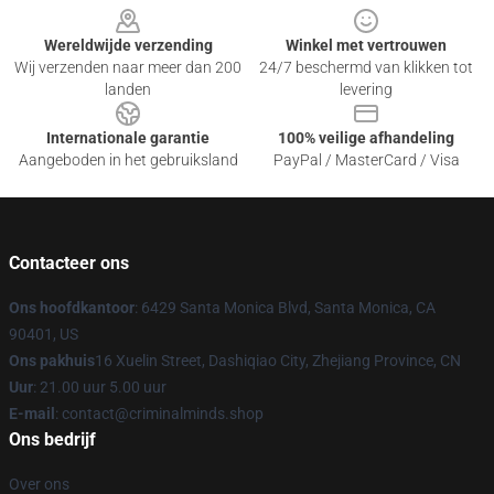
Wereldwijde verzending
Winkel met vertrouwen
Wij verzenden naar meer dan 200
24/7 beschermd van klikken tot
landen
levering
Internationale garantie
100% veilige afhandeling
Aangeboden in het gebruiksland
PayPal / MasterCard / Visa
Contacteer ons
Ons hoofdkantoor
: 6429 Santa Monica Blvd, Santa Monica, CA
90401, US
Ons pakhuis
16 Xuelin Street, Dashiqiao City, Zhejiang Province, CN
Uur
: 21.00 uur 5.00 uur
E-mail
: contact@criminalminds.shop
Ons bedrijf
Over ons