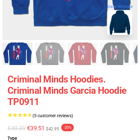
blank template
Criminal Minds Hoodies.
Criminal Minds Garcia Hoodie
TP0911
(5 customer reviews)
€49.39
€39.51
-20%
$42.95
Type