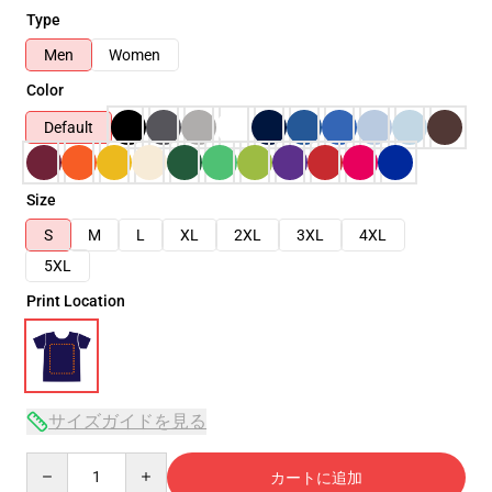
Type
Men
Women
Color
Default
Size
S
M
L
XL
2XL
3XL
4XL
5XL
Print Location
サイズガイドを見る
Quantity
カートに追加