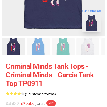
blank template
Criminal Minds Tank Tops -
Criminal Minds - Garcia Tank
Top TP0911
(1 customer reviews)
¥4,432
¥3,545
-20%
$24.45