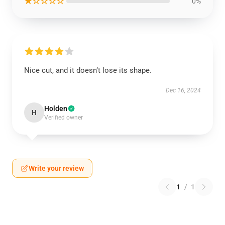
★☆☆☆☆
0%
Nice cut, and it doesn’t lose its shape.
Dec 16, 2024
Holden
H
Verified owner
Write your review
1
/
1