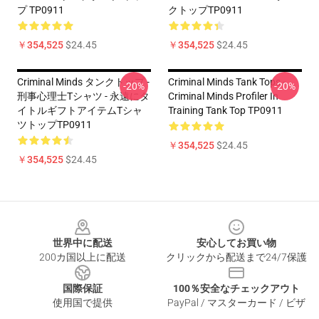
プ TP0911
クトップTP0911
￥354,525
$24.45
￥354,525
$24.45
Criminal Minds タンクトップ -
Criminal Minds Tank Tops -
-20%
-20%
刑事心理士Tシャツ - 永遠にタ
Criminal Minds Profiler In
イトルギフトアイテムTシャ
Training Tank Top TP0911
ツトップTP0911
￥354,525
$24.45
￥354,525
$24.45
Footer
世界中に配送
安心してお買い物
200カ国以上に配送
クリックから配送まで24/7保護
国際保証
100％安全なチェックアウト
使用国で提供
PayPal / マスターカード / ビザ