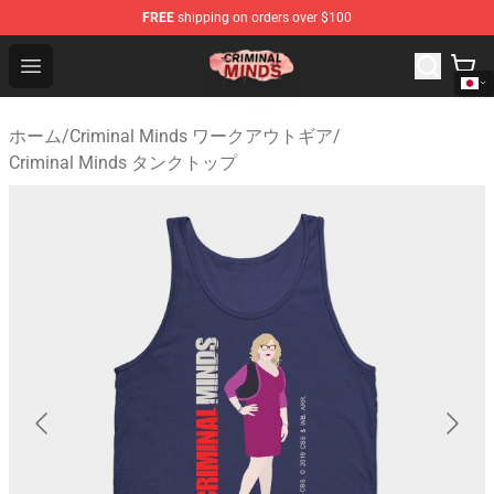
FREE
shipping on orders over $100
Criminal Minds Shop - Official Criminal Minds Merchandi
Open menu
ホーム
/
Criminal Minds ワークアウトギア
/
Criminal Minds タンクトップ