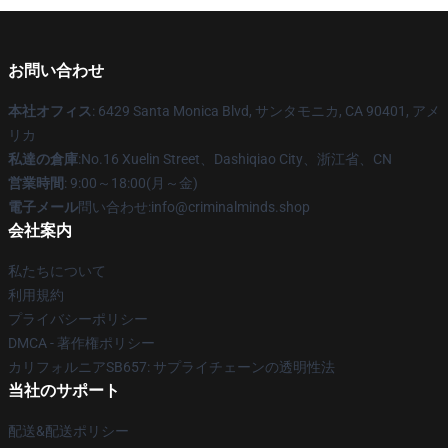
お問い合わせ
本社オフィス
: 6429 Santa Monica Blvd, サンタモニカ, CA 90401, アメ
リカ
私達の倉庫
:No.16 Xuelin Street、Dashiqiao City、浙江省、CN
営業時間
: 9:00～18:00(月～金)
電子メール
問い合わせ:info@criminalminds.shop
会社案内
私たちについて
利用規約
プライバシーポリシー
DMCA - 著作権ポリシー
カリフォルニアSB657: サプライチェーンの透明性法
当社のサポート
配送&配送ポリシー