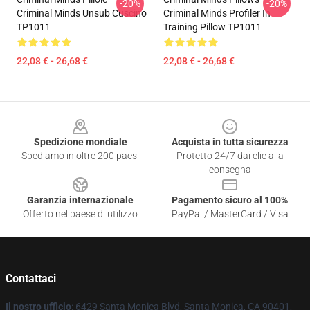
-20%
-20%
Criminal Minds Unsub Cuscino
Criminal Minds Profiler In
TP1011
Training Pillow TP1011
22,08 € - 26,68 €
22,08 € - 26,68 €
Footer
Spedizione mondiale
Acquista in tutta sicurezza
Spediamo in oltre 200 paesi
Protetto 24/7 dai clic alla
consegna
Garanzia internazionale
Pagamento sicuro al 100%
Offerto nel paese di utilizzo
PayPal / MasterCard / Visa
Contattaci
Il nostro ufficio
: 6429 Santa Monica Blvd, Santa Monica, CA 90401,