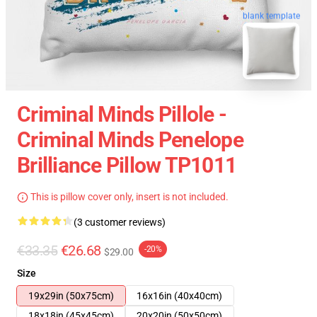
blank template
Criminal Minds Pillole -
Criminal Minds Penelope
Brilliance Pillow TP1011
This is pillow cover only, insert is not included.
(3 customer reviews)
€33.35
€26.68
-20%
$29.00
Size
19x29in (50x75cm)
16x16in (40x40cm)
18x18in (45x45cm)
20x20in (50x50cm)