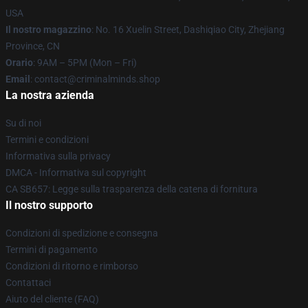
USA
Il nostro magazzino
: No. 16 Xuelin Street, Dashiqiao City, Zhejiang
Province, CN
Orario
: 9AM – 5PM (Mon – Fri)
Email
: contact@criminalminds.shop
La nostra azienda
Su di noi
Termini e condizioni
Informativa sulla privacy
DMCA - Informativa sul copyright
CA SB657: Legge sulla trasparenza della catena di fornitura
Il nostro supporto
Condizioni di spedizione e consegna
Termini di pagamento
Condizioni di ritorno e rimborso
Contattaci
Aiuto del cliente (FAQ)