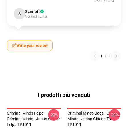
Dec 13, 2024
Scarlett
S
Verified owner
Write your review
1
/
1
I prodotti più venduti
Criminal Minds Felpe -
Criminal Minds Bags - Criminal
-20%
-20%
Criminal Minds - Jason Gideon
Minds - Jason Gideon Tote
Felpa TP1011
TP1011