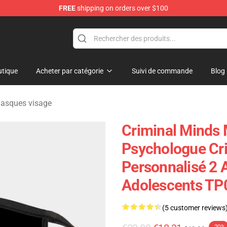
FREE
shipping on orders over $100
dise Store
tique
Acheter par catégorie
Suivi de commande
Blog
Masques visage
Criminal Minds 
Psychologue Cri
Personnalisé 2 
Adolescents TP
(5 customer reviews