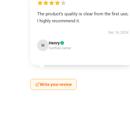
The product’s quality is clear from the first use;
I highly recommend it.
Dec 16, 2024
Henry
H
Verified owner
Write your review