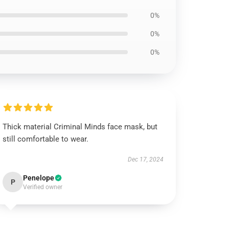
0%
0%
0%
Thick material Criminal Minds face mask, but
still comfortable to wear.
Dec 17, 2024
Penelope
P
Verified owner