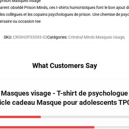
prison Masques visage
rent obsédé Prison Minds, ces t-shirts humoristiques font le bon ajout di
r les collègues et les copains psychologues de prison. Une chemise de ps
versaire ou occasion tee
SKU
:
CRISHOP33393-02
Catégories
:
Criminal Minds Masques visage
,
What Customers Say
 Masques visage - T-shirt de psychologue
rticle cadeau Masque pour adolescents T