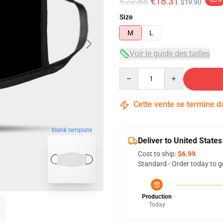
€22.88
€18.31
-20%
$19.90
Size
M
L
Voir le guide des tailles
Quantity
Cette vente se termine 
blank template
Deliver to United States
Cost to ship:
$6.99
Standard - Order today to g
Production
Today