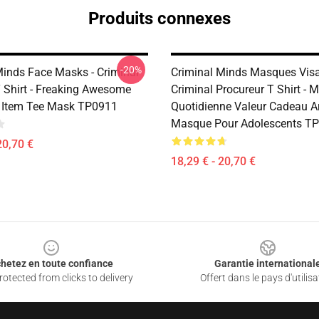
Produits connexes
-20%
Minds Face Masks - Criminal
Criminal Minds Masques Visa
T Shirt - Freaking Awesome
Criminal Procureur T Shirt - M
t Item Tee Mask TP0911
Quotidienne Valeur Cadeau Ar
Masque Pour Adolescents T
20,70 €
18,29 € - 20,70 €
hetez en toute confiance
Garantie international
otected from clicks to delivery
Offert dans le pays d'utilisa