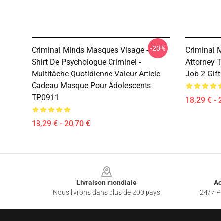
-20%
Criminal Minds Masques Visage - T-
Criminal 
Shirt De Psychologue Criminel -
Attorney 
Multitâche Quotidienne Valeur Article
Job 2 Gif
Cadeau Masque Pour Adolescents
TP0911
18,29 € - 
18,29 € - 20,70 €
Footer
Livraison mondiale
Ac
Nous livrons dans plus de 200 pays
24/7 Pr