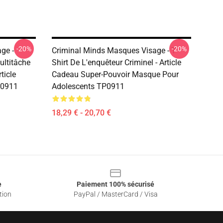
-20%
-20%
ge -
Criminal Minds Masques Visage - T-
ultitâche
Shirt De L'enquêteur Criminel - Article
ticle
Cadeau Super-Pouvoir Masque Pour
P0911
Adolescents TP0911
18,29 € - 20,70 €
e
Paiement 100% sécurisé
tion
PayPal / MasterCard / Visa