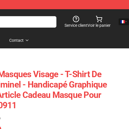
Service client
Voir le panier
Contact
Masques Visage - T-Shirt De
minel - Handicapé Graphique
Article Cadeau Masque Pour
0911
)