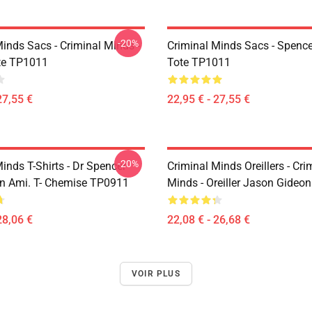
-20%
inds Sacs - Criminal Minds -
Criminal Minds Sacs - Spence
te TP1011
Tote TP1011
27,55 €
22,95 € - 27,55 €
-20%
inds T-Shirts - Dr Spencer
Criminal Minds Oreillers - Cri
Un Ami. T- Chemise TP0911
Minds - Oreiller Jason Gideo
28,06 €
22,08 € - 26,68 €
VOIR PLUS