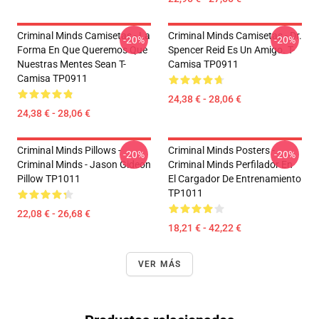
Criminal Minds Camisetas - La
Criminal Minds Camisetas - Dr.
-20%
-20%
Forma En Que Queremos Que
Spencer Reid Es Un Amigo. T-
Nuestras Mentes Sean T-
Camisa TP0911
Camisa TP0911
24,38 € - 28,06 €
24,38 € - 28,06 €
Criminal Minds Pillows -
Criminal Minds Posters -
-20%
-20%
Criminal Minds - Jason Gideon
Criminal Minds Perfilador En
Pillow TP1011
El Cargador De Entrenamiento
TP1011
22,08 € - 26,68 €
18,21 € - 42,22 €
VER MÁS