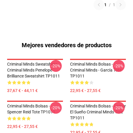
1
/
1
Mejores vendedores de productos
Criminal Minds Sweatshirts -
Criminal Minds Bolsas -
-20%
-20%
Criminal Minds Penelope
Criminal Minds - García Tote
Brilliance Sweatshirt TP1011
TP1011
37,67 € - 44,11 €
22,95 € - 27,55 €
Criminal Minds Bolsas -
Criminal Minds Bolsas - Comer
-20%
-20%
Spencer Reid Tote TP1011
El Sueño Criminal Minds Tote
TP1011
22,95 € - 27,55 €
22,95 € - 27,55 €