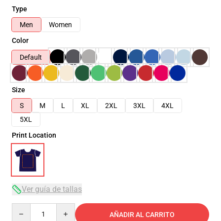
Type
Men
Women
Color
Default
Size
S
M
L
XL
2XL
3XL
4XL
5XL
Print Location
Ver guía de tallas
Quantity
AÑADIR AL CARRITO