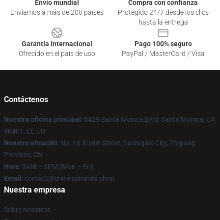
Envío mundial
Compra con confianza
Enviamos a más de 200 países
Protegido 24/7 desde los clics
hasta la entrega
Garantía internacional
Pago 100% seguro
Ofrecido en el país de uso
PayPal / MasterCard / Visa
Contáctenos
Nuestra oficina principal
: 6429 Santa Monica Blvd, Santa Monica, CA
90401, EE.UU.
Nuestro almacén
: No. 16 Xuelin Street, Dashiqiao City, Zhejiang
Province, CN
Hora
: 9AM – 5PM (Mon – Fri)
Email
: contact@criminalminds.shop
Nuestra empresa
Sobre nosotros