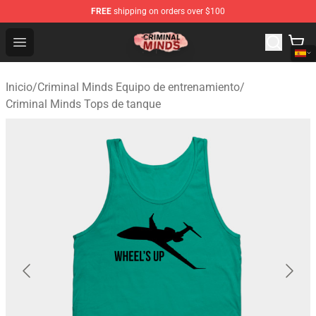
FREE
shipping on orders over $100
Criminal Minds Shop - Official Criminal Minds Merchandi
Open menu
Inicio
/
Criminal Minds Equipo de entrenamiento
/
Criminal Minds Tops de tanque