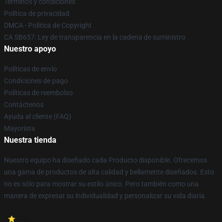
Términos y condiciones
Política de privacidad
DMCA - Política de Copyright
CA SB657: Ley de transparencia en la cadena de suministro
Nuestro apoyo
Políticas de envío
Condiciones de pago
Políticas de reembolso
Contáctenos
Ayuda al cliente (FAQ)
Mayorista
Nuestra tienda
Nuestro equipo ha diseñado cada Producto disponible. Ofrecemos
una gama de productos de alta calidad y bellamente diseñados. Esto
no es sólo para mostrar su estilo único. Pero también como una
manera de expresar su individualidad y personalizar su vida diaria.