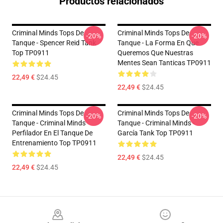
Productos relacionados
Criminal Minds Tops De
Criminal Minds Tops De
-20%
-20%
Tanque - Spencer Reid Tank
Tanque - La Forma En Que
Top TP0911
Queremos Que Nuestras
Mentes Sean Tanticas TP0911
22,49 €
$24.45
22,49 €
$24.45
Criminal Minds Tops De
Criminal Minds Tops De
-20%
-20%
Tanque - Criminal Minds
Tanque - Criminal Minds -
Perfilador En El Tanque De
García Tank Top TP0911
Entrenamiento Top TP0911
22,49 €
$24.45
22,49 €
$24.45
Footer