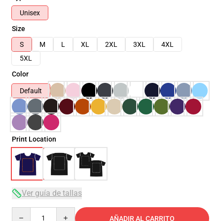
Unisex
Size
S
M
L
XL
2XL
3XL
4XL
5XL
Color
Default
Print Location
Ver guía de tallas
Quantity
AÑADIR AL CARRITO