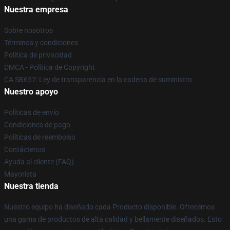
Nuestra empresa
Sobre nosotros
Términos y condiciones
Política de privacidad
DMCA - Política de Copyright
CA SB657: Ley de transparencia en la cadena de suministro
Nuestro apoyo
Políticas de envío
Condiciones de pago
Políticas de reembolso
Contáctenos
Ayuda al cliente (FAQ)
Mayorista
Nuestra tienda
Nuestro equipo ha diseñado cada Producto disponible. Ofrecemos
una gama de productos de alta calidad y bellamente diseñados. Esto