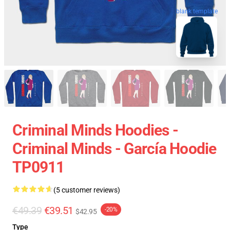
blank template
Criminal Minds Hoodies -
Criminal Minds - García Hoodie
TP0911
(5 customer reviews)
€49.39
€39.51
-20%
$42.95
Type