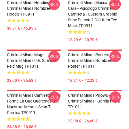
Criminal Minds Hoodies -
Criminal Minds Máscaras De
-20%
-20%
Criminal Minds Nombres
Cara - Psicólogo Criminal
Hoodie TP0911
Camiseta - Custom Graphic
Sane Person 2 Gift Item Tee
Mask TP0911
39,51 € - 45,95 €
18,29 € - 20,70 €
Criminal Minds Mugs -
Criminal Minds Posters -
-20%
-20%
Criminal Minds - Dr. Spencer
Criminal Minds Nombres
Reid Mug TP1011
Poster TP1011
23,00 € - 26,68 €
18,21 € - 42,22 €
Criminal Minds Camisetas - La
Criminal Minds Pillows -
-20%
-20%
Forma En Que Queremos Que
Criminal Minds - García Pillow
Nuestras Mentes Sean T-
TP1011
Camisa TP0911
22,08 € - 26,68 €
24,38 € - 28,06 €