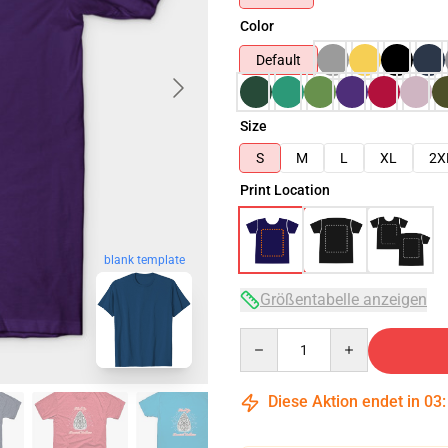
Color
Default
Size
S
M
L
XL
2X
Print Location
blank template
Größentabelle anzeigen
Quantity
Diese Aktion endet in
03