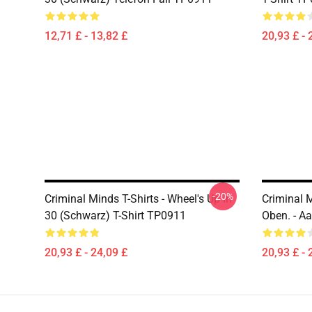
12,71 £ - 13,82 £
20,93 £ - 
-20%
Criminal Minds T-Shirts - Wheel's Up In
Criminal M
30 (schwarz) T-Shirt TP0911
Oben. - Aa
20,93 £ - 24,09 £
20,93 £ - 
Footer