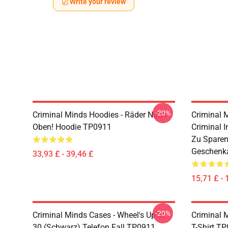
Write your review
-20%
Criminal Minds Hoodies - Räder Nach
Criminal 
Oben! Hoodie TP0911
Criminal I
Zu Sparen
Geschenka
33,93 £ - 39,46 £
15,71 £ - 
-20%
Criminal Minds Cases - Wheel's Up In
Criminal M
30 (schwarz) Telefon Fall TP0911
T-Shirt T