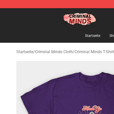
Criminal Minds Shop - Official Criminal Minds Merchan
Startseite
Sh
Startseite
/
Criminal Minds Cloth
/
Criminal Minds T-Shir