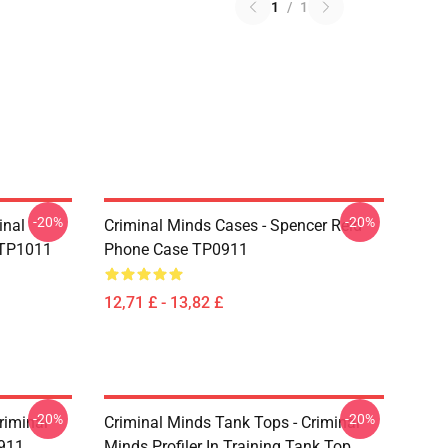
1
/
1
-20%
-20%
inal
Criminal Minds Cases - Spencer Reid
 TP1011
Phone Case TP0911
12,71 £ - 13,82 £
-20%
-20%
riminal
Criminal Minds Tank Tops - Criminal
0911
Minds Profiler In Training Tank Top