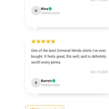
Dec 17, 2024
Nina
N
Verified owner
One of the best Criminal Minds shirts I’ve ever
bought. It feels great, fits well, and is definitely
worth every penny.
Dec 15, 2024
Barrett
B
Verified owner