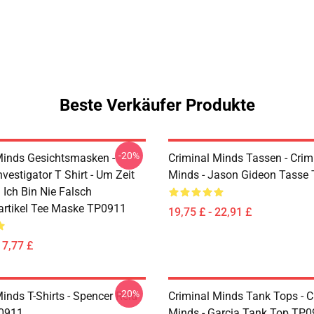
Beste Verkäufer Produkte
-20%
Minds Gesichtsmasken -
Criminal Minds Tassen - Crim
nvestigator T Shirt - Um Zeit
Minds - Jason Gideon Tasse
 Ich Bin Nie Falsch
rtikel Tee Maske TP0911
19,75 £ - 22,91 £
17,77 £
-20%
inds T-Shirts - Spencer Reid
Criminal Minds Tank Tops - C
P0911
Minds - Garcia Tank Top TP