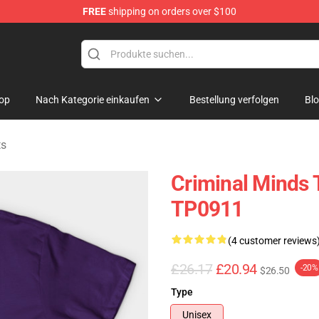
FREE
shipping on orders over $100
dise Store
op
Nach Kategorie einkaufen
Bestellung verfolgen
Bl
ts
Criminal Minds T
TP0911
(4 customer reviews
£26.17
£20.94
-20%
$26.50
Type
Unisex