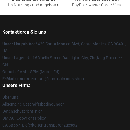
Im Nutzungsland angeboten
PayPal / MasterCard / Visa
Kontaktieren Sie uns
Unser Hauptbüro
: 6429 Santa Monica Blvd, Santa Monica, CA 90401,
US
Unser Lager
: Nr. 16 Xuelin Street, Dashiqiao City, Zhejiang Province,
CN
Geruch
: 9AM – 5PM (Mon – Fri)
E-Mail senden
: contact@criminalminds.shop
Unsere Firma
Über uns
Allgemeine Geschäftsbedingungen
Datenschutzrichtlinien
DMCA - Copyright Policy
CA SB657: Lieferkettentransparenzgesetz