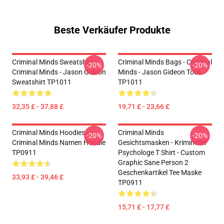
Beste Verkäufer Produkte
Criminal Minds Sweatshirts -
Criminal Minds Bags - Criminal
-20%
-20%
Criminal Minds - Jason Gideon
Minds - Jason Gideon Tote
Sweatshirt TP1011
TP1011
32,35 £ - 37,88 £
19,71 £ - 23,66 £
Criminal Minds Hoodies -
Criminal Minds
-20%
-20%
Criminal Minds Namen Hoodie
Gesichtsmasken - Krimineller
TP0911
Psychologe T Shirt - Custom
Graphic Sane Person 2
Geschenkartikel Tee Maske
33,93 £ - 39,46 £
TP0911
15,71 £ - 17,77 £