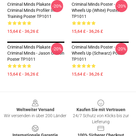
Criminal Minds Plakate -
Criminal Minds Poster -
-20%
-20%
Criminal Minds Profiler Im
Wheel's Up (White) Poster
Training Poster TP1011
TP1011
15,64 £ - 36,26 £
15,64 £ - 36,26 £
Criminal Minds Plakate -
Criminal Minds Poster -
-20%
-20%
Criminal Minds - Jason Gideon
Wheel's Up (schwarz) Poster
Poster TP1011
TP1011
15,64 £ - 36,26 £
15,64 £ - 36,26 £
Footer
Weltweiter Versand
Kaufen Sie mit Vertrauen
Wir versenden in über 200 Länder
24/7 Schutz von Klicks bis zur
Lieferung
Internationale Garantie
100% Sicherer Checkout