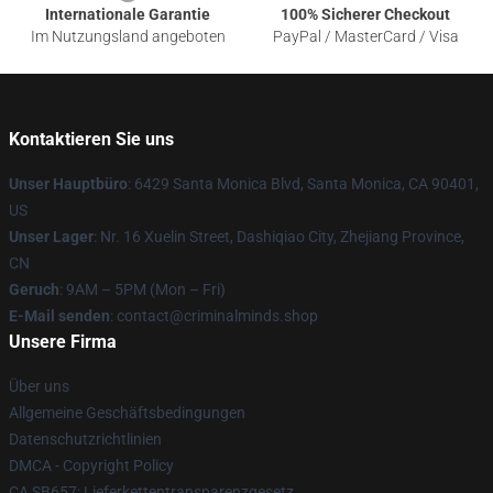
Internationale Garantie
100% Sicherer Checkout
Im Nutzungsland angeboten
PayPal / MasterCard / Visa
Kontaktieren Sie uns
Unser Hauptbüro
: 6429 Santa Monica Blvd, Santa Monica, CA 90401,
US
Unser Lager
: Nr. 16 Xuelin Street, Dashiqiao City, Zhejiang Province,
CN
Geruch
: 9AM – 5PM (Mon – Fri)
E-Mail senden
: contact@criminalminds.shop
Unsere Firma
Über uns
Allgemeine Geschäftsbedingungen
Datenschutzrichtlinien
DMCA - Copyright Policy
CA SB657: Lieferkettentransparenzgesetz