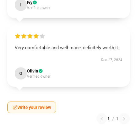
Ivy
I
Verified owner
Very comfortable and well-made, definitely worth it.
Dec 17, 2024
Olivia
O
Verified owner
Write your review
1
/
1