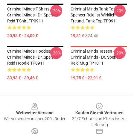
Criminal Minds T-Shirts -
Criminal Minds Tank Tops - Dr.
-20%
-20%
Criminal Minds - Dr. Spencer
Spencer Reid Ist Wirklich Ein
Reid T-Shirt TP0911
Freund. Tank Top TP0911
20,93 £ - 24,09 £
19,31 £
$24.45
Criminal Minds Hoodies -
Criminal Minds Tassen -
-20%
-20%
Criminal Minds - Dr. Spencer
Criminal Minds - Dr. Spencer
Reid Hoodie TP0911
Reid Mug TP1011
33,93 £ - 39,46 £
19,75 £ - 22,91 £
Footer
Weltweiter Versand
Kaufen Sie mit Vertrauen
Wir versenden in über 200 Länder
24/7 Schutz von Klicks bis zur
Lieferung