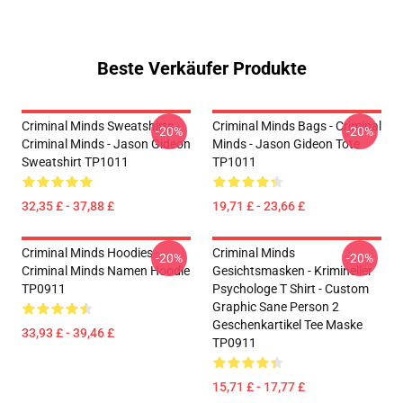
Beste Verkäufer Produkte
Criminal Minds Sweatshirts -
Criminal Minds Bags - Criminal
-20%
-20%
Criminal Minds - Jason Gideon
Minds - Jason Gideon Tote
Sweatshirt TP1011
TP1011
32,35 £ - 37,88 £
19,71 £ - 23,66 £
Criminal Minds Hoodies -
Criminal Minds
-20%
-20%
Criminal Minds Namen Hoodie
Gesichtsmasken - Krimineller
TP0911
Psychologe T Shirt - Custom
Graphic Sane Person 2
Geschenkartikel Tee Maske
33,93 £ - 39,46 £
TP0911
15,71 £ - 17,77 £